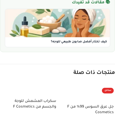
📚 مقالات قد تفيدك
كيف تختار أفضل صابون طبيعي للوجه؟
منتجات ذات صلة
ساخن
إضافة إلى السلة
إضافة إلى السلة
سكراب المشمش للوجة
جل عرق السوس 99% من F
والجسم من F Cosmetics
Cosmetics