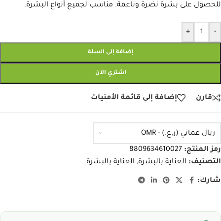
للحصول على بشرة نضرة وناعمة. مناسب لجميع أنواع البشرة.
+
-
إضافة إلى السلة
اشتري الآن
قارن
إضافة إلى قائمة الأمنيات
ريال عماني (ر.ع.) - OMR
رمز المنتج:
8809634610027
التصنيف:
العناية بالبشرة
,
العناية بالبشرة
شارك: