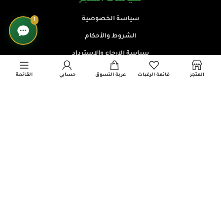
سياسة الخصوصية
1
الشروط والأحكام
سياسة الإرجاع والاسترداد
سياسة الشحن والتوصيل
المتجر
قائمة الرغبات
عربة التسوق
حسابي
القائمة
تواصل معنا
رقم ترخيص : L 3564331
✉ info@allwaa-alakhdar.com
☎ +968 79979941
💬 واتساب
© 2026 اللواء الأخضر – جميع الحقوق محفوظة