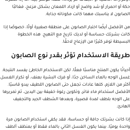
الإفرازات الدهنية أو الجفاف لم يزدادا، فهذا مؤشر جيد. أما إذا ظهرت
حكة أو احمرار أو شد واضح أو ازداد اللمعان بشكل مزعج، فغالبًا
الصابون لا يناسبك مهما كانت مكوناته جذابة.
من الأفضل أيضًا اختبار الصابون على منطقة صغيرة أولًا، خصوصًا إذا
كانت بشرتك حساسة أو لديك تاريخ مع التهيج. هذه الخطوة
البسيطة توفر كثيرًا من الإزعاج لاحقًا.
طريقة الاستخدام تؤثر بقدر نوع الصابون
أحيانًا يكون المنتج مناسبًا فعلًا، لكن الاستخدام الخاطئ يفسد النتيجة.
غسل الوجه بالماء الساخن جدًا، أو فرك البشرة بعنف، أو تكرار الغسل
أكثر من اللازم، كلها عادات تجعل حتى الصابون اللطيف يبدو قاسيًا.
الأفضل استخدام ماء فاتر، وتكوين رغوة خفيفة بين اليدين، ثم تمريرها
على الوجه بلطف لمدة قصيرة، وبعدها الشطف الجيد والتجفيف
الهادئ.
إذا كانت بشرتك جافة أو حساسة، فقد يكفي استخدام الصابون مرة
واحدة يوميًا، بينما يكون الغسل الثاني بالماء فقط أو بمنظف ألطف