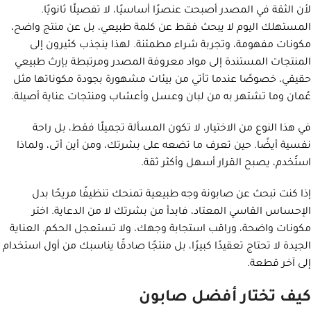
لأن الثقة في المصدر أصبحت عنصرًا أساسيًا، لا تفصيلًا ثانويًا.
المستهلك اليوم لا يبحث فقط عن كلمة طبيعي، بل عن منتج واضح،
مكونات مفهومة، وتجربة شراء مطمئنة. لهذا ينجذب كثيرون إلى
المنتجات المستندة إلى مواد معروفة المصدر ومرتبطة بإرث طبيعي
حقيقي، خصوصًا عندما تأتي من بيئات مشهورة بجودة مكوناتها مثل
عُمان وما تشتهر به من لبان وعسل وأعشاب ومنتجات عناية أصيلة.
في هذا النوع من الاختيار، لا تكون المسألة تجميلًا فقط، بل راحة
نفسية أيضًا. حين تعرف ما تضعه على بشرتك، ومن أين أتى، ولماذا
استُخدم، يصبح القرار أسهل وأكثر ثقة.
إذا كنت تبحث عن صابونة وجه طبيعية تمنحك تنظيفًا مريحًا بدل
الإحساس القاسي المعتاد، فابدأ من بشرتك لا من الدعاية. اختر
مكونات واضحة، وراقب استجابة وجهك، ولا تستعجل الحكم. العناية
الجيدة لا تحتاج تعقيدًا كبيرًا، بل منتجًا صادقًا يناسبك من أول استخدام
إلى آخر قطعة.
كيف تختار أفضل صابون