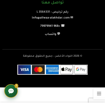
تواصل معنا
رقم ترخيص : L 3564331
✉ info@allwaa-alakhdar.com
☎ +968 79979941
💬 واتساب
© 2026 اللواء الأخضر – جميع الحقوق محفوظة
1