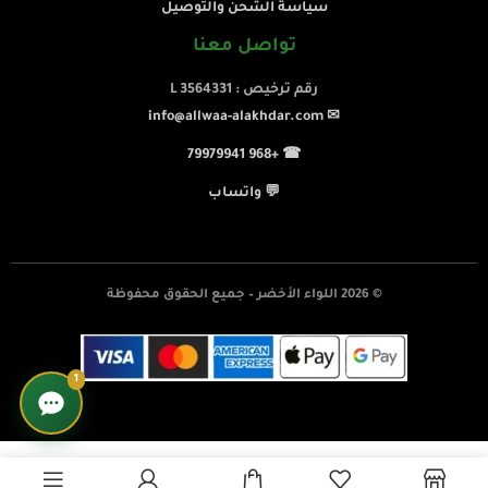
سياسة الشحن والتوصيل
تواصل معنا
رقم ترخيص : L 3564331
✉ info@allwaa-alakhdar.com
☎ +968 79979941
💬 واتساب
© 2026 اللواء الأخضر – جميع الحقوق محفوظة
1