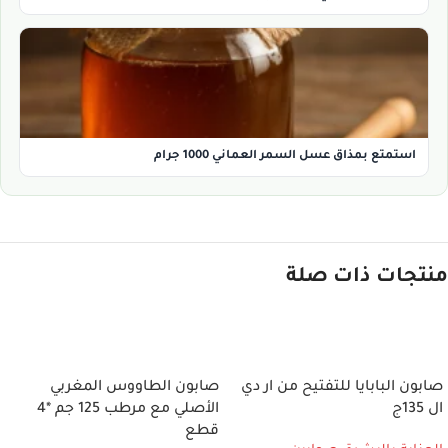
استمتع بمذاق عسل السمر العماني 1000 جرام
منتجات ذات صلة
إضافة إلى السلة
إضافة إلى السلة
صابون البابايا للتفتيح من ار دي
صابون الطاووس المغربي
ال 135ج
الأصلي مع مرطب 125 جم *4
قطع