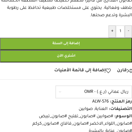
صابون العذارى من فاليرا مصمم خصيصًا لتنظيف المنطقة الحساسة
بلطف وفعالية. يحتوي على مستخلصات طبيعية تحافظ على رطوبة
البشرة وتدعم صحتها.
+
-
إضافة إلى السلة
اشتري الآن
قارن
إضافة إلى قائمة الأمنيات
ريال عماني (ر.ع.) - OMR
رمز المنتج:
ALW-576
التصنيفات:
العناية
,
صوابين
الوسوم:
#صوابين #صابون_تفتيح #صابون_تبيض
#صابون_اللواء_الاخضر #صابون_فافاي #صابون_كركم
#صابون_عناية_بالبشرة