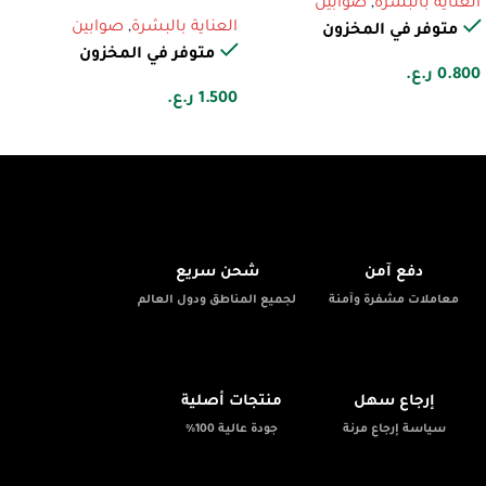
العناية بالبشرة
,
صوابين
العناية بالبشرة
,
صوابين
متوفر في المخزون
متوفر في المخزون
0.800
ر.ع.
1.500
ر.ع.
🚚
🔒
دفع آمن
شحن سريع
معاملات مشفرة وآمنة
لجميع المناطق ودول العالم
✨
📦
إرجاع سهل
منتجات أصلية
سياسة إرجاع مرنة
جودة عالية 100%
💬