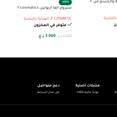
سكراب النعناع للوجة والجسم من F
-40%
سيروم الفا اربوتين f cosmatics
 بالبشرة
F COSMATIC
,
العناية بالبشرة
ن
متوفر في المخزون
3.000
ر.ع.
5.000
ر.ع.
💬
✨
منتجات أصلية
دعم متواصل
ة
جودة عالية 100%
على مدار الساعة