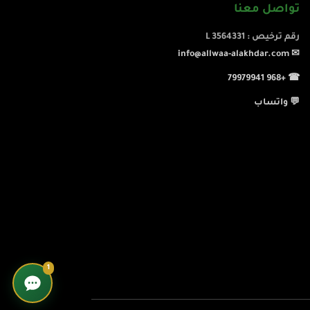
تواصل معنا
رقم ترخيص : L 3564331
✉ info@allwaa-alakhdar.com
☎ +968 79979941
💬 واتساب
1