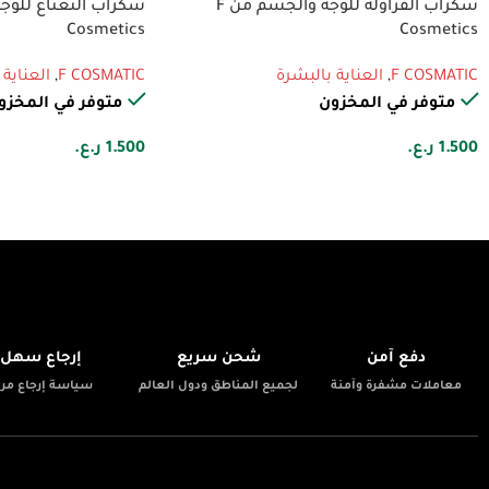
سكراب الفراولة للوجة والجسم من F
Cosmetics
Cosmetics
F COSMATIC
,
العناية بالبشرة
F COSMATIC
,
العناية
متوفر في المخزون
متوفر في المخزو
1.500
ر.ع.
1.500
ر.ع.
📦
🚚
🔒
دفع آمن
شحن سريع
إرجاع سهل
معاملات مشفرة وآمنة
لجميع المناطق ودول العالم
سياسة إرجاع مرن