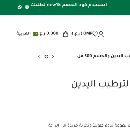
استخدم كود الخصم new15 لطلبك الأول | شحن مجاني داخل عُمان للطلبات فوق 20 ريال عُماني | شحن مجاني لدول الخليج للطلبات فوق 40 ريال عُماني
OMR (ر.ع.)
0.000
ر.ع.
العربية
ريم زبدة الكاكاو Queen Elizabeth لترطيب اليدين