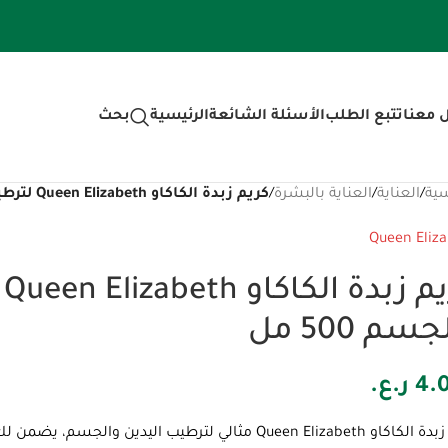
 معنا
تتبع الطلب
الأسئلة الشائعة
الرئيسية
بحث
سية
/
العناية
/
العناية بالبشرة
/
كريم زبدة الكاكاو Queen Elizabeth لترطيب اليدين والجسم 500 مل
Queen Eliz
ك
سم 500 مل
4.
ر.ع.
Qu مثالي لترطيب اليدين والجسم، يضمن لك نعومة تدوم طويلاً وتجربة فريدة من الراحة.