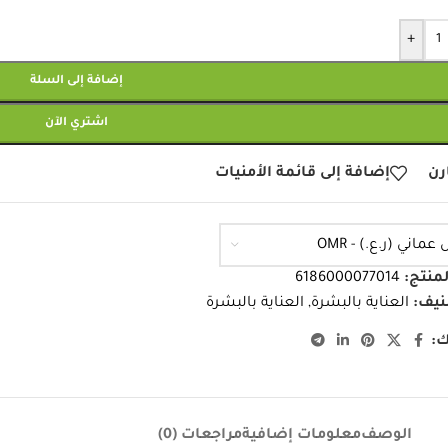
+
إضافة إلى السلة
اشتري الآن
رن
إضافة إلى قائمة الأمنيات
 عماني (ر.ع.) - OMR
لمنتج:
6186000077014
نيف:
العناية بالبشرة
,
العناية بالبشرة
:
الوصف
معلومات إضافية
مراجعات (0)