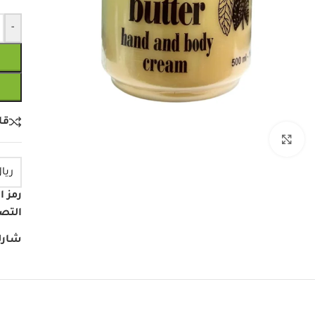
-
قا
انقر للتكبير
ريال
رمز ا
التص
شارك