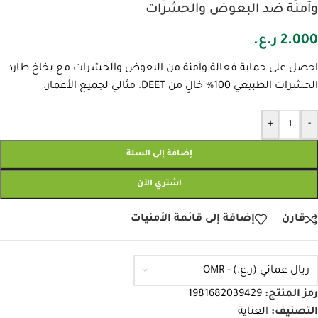
وآمنة ضد البعوض والحشرات
2.000
ر.ع.
احصل على حماية فعالة وآمنة من البعوض والحشرات مع بخاخ طارد
الحشرات الطبيعي 100% خالٍ من DEET. مثالي لجميع الأعمار.
+
-
إضافة إلى السلة
اشتري الآن
قارن
إضافة إلى قائمة الأمنيات
ريال عماني (ر.ع.) - OMR
رمز المنتج:
1981682039429
التصنيف:
العناية