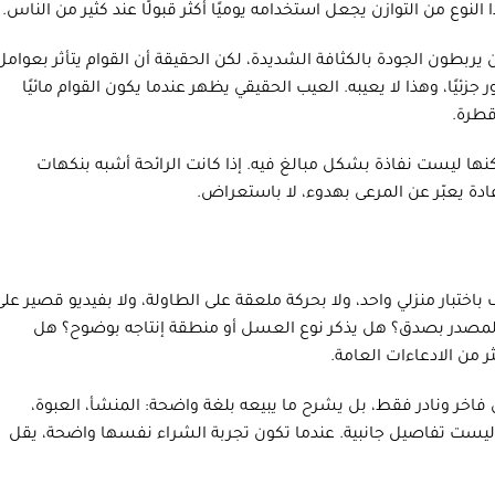
وع من التوازن يجعل استخدامه يوميًا أكثر قبولًا عند كثير من الناس.
ربطون الجودة بالكثافة الشديدة، لكن الحقيقة أن القوام يتأثر بعوامل
زئيًا، وهذا لا يعيبه. العيب الحقيقي يظهر عندما يكون القوام مائيًا
قطرة.
نها ليست نفاذة بشكل مبالغ فيه. إذا كانت الرائحة أشبه بنكهات
ة يعبّر عن المرعى بهدوء، لا باستعراض.
باختبار منزلي واحد، ولا بحركة ملعقة على الطاولة، ولا بفيديو قصير على
المصدر بصدق؟ هل يذكر نوع العسل أو منطقة إنتاجه بوضوح؟ هل
 من الادعاءات العامة.
 فاخر ونادر فقط، بل يشرح ما يبيعه بلغة واضحة: المنشأ، العبوة،
ليست تفاصيل جانبية. عندما تكون تجربة الشراء نفسها واضحة، يقل