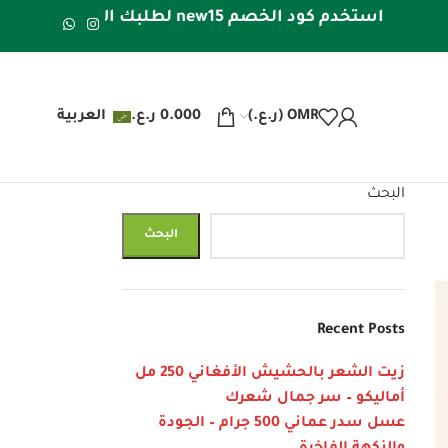
 الخصم new15 لطلبك الأول | شحن مجاني داخل عُمان للطلبات فوق 20 ريال عُماني | شحن مجاني لدول الخليج للطلبات فوق 40 ريال عُماني
OMR (ر.ع.)
0.000
ر.ع.
العربية
البحث
البحث
Recent Posts
زيت الشعر بالحشيش الأفغاني 250 مل
أماليكو – سر جمال شعرك
عسل سدر عماني 500 جرام – الجودة