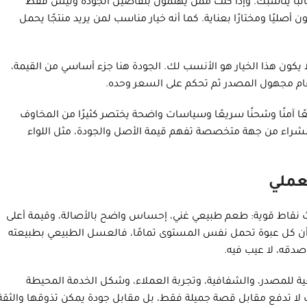
البًا يناسبك. وإذا كنت ممن يهتمون بتفاصيل الجودة وليس فقط
صليًا ومختارًا بعناية. كما أنه خيار مناسب لمن يريد منتجًا يحمل
 هذا الخيار هو الأنسب لك. الجودة هنا جزء أساسي من القيمة،
نتج عام مجهول المصدر ثم تحكم على السعر وحده.
ًا آمنًا وشحنًا سريعًا وسياسات واضحة يختصر كثيرًا من المخاوف
 الشراء من جهة متخصصة تفهم قيمة الأصل والجودة، مثل اللواء
عملي
اث نقاط قوية: طعم طبيعي غني، إحساس واضح بالأصالة، وقيمة أعلى
 أو أن كل عبوة تحمل نفس المستوى تمامًا، فالعسل الطبيعي بطبيعته
صدقه، لا عيب فيه.
عية للمصدر، والشفافية، وتجربة العملاء، وشكل الخدمة المحيطة
نك لا تدفع مقابل قصة جميلة فقط، بل مقابل جودة يمكن تذوقها والثقة