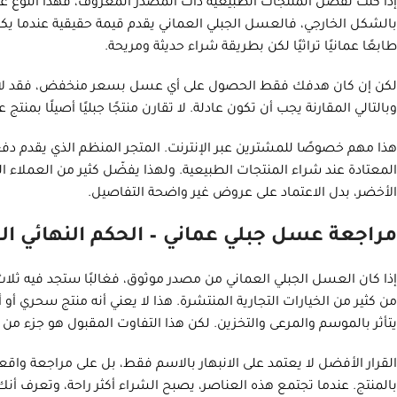
إذا كنت تفضل المنتجات الطبيعية ذات المصدر المعروف، فهذا النوع غ
بالشكل الخارجي، فالعسل الجبلي العماني يقدم قيمة حقيقية عندما يكون أ
طابعًا عمانيًا تراثيًا لكن بطريقة شراء حديثة ومريحة.
لكن إن كان هدفك فقط الحصول على أي عسل بسعر منخفض، فقد لا يكون
وبالتالي المقارنة يجب أن تكون عادلة. لا تقارن منتجًا جبليًا أصيلًا بم
هذا مهم خصوصًا للمشترين عبر الإنترنت. المتجر المنظم الذي يقدم دفع
المعتادة عند شراء المنتجات الطبيعية. ولهذا يفضّل كثير من العملاء
الأخضر، بدل الاعتماد على عروض غير واضحة التفاصيل.
مراجعة عسل جبلي عماني – الحكم النهائي ال
إذا كان العسل الجبلي العماني من مصدر موثوق، فغالبًا ستجد فيه ثل
من كثير من الخيارات التجارية المنتشرة. هذا لا يعني أنه منتج سحري
يتأثر بالموسم والمرعى والتخزين. لكن هذا التفاوت المقبول هو جزء من 
القرار الأفضل لا يعتمد على الانبهار بالاسم فقط، بل على مراجعة واق
بالمنتج. عندما تجتمع هذه العناصر، يصبح الشراء أكثر راحة، وتعرف أ