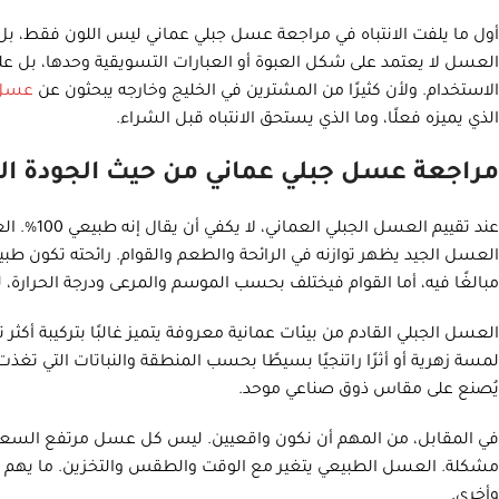
أول ما يلفت الانتباه في مراجعة عسل جبلي عماني ليس اللون فقط، بل
العسل لا يعتمد على شكل العبوة أو العبارات التسويقية وحدها، بل على
الاستخدام. ولأن كثيرًا من المشترين في الخليج وخارجه يبحثون عن
عسل 
الذي يميزه فعلًا، وما الذي يستحق الانتباه قبل الشراء.
مراجعة عسل جبلي عماني من حيث الجودة ال
عند تقييم 
العسل الجيد يظهر توازنه في الرائحة والطعم والقوام. رائحته تكون طب
مبالغًا فيه، أما القوام فيختلف بحسب الموسم والمرعى ودرجة الحرارة، ل
العسل الجبلي القادم من بيئات عمانية معروفة يتميز غالبًا بتركيبة أكث
لمسة زهرية أو أثرًا راتنجيًا بسيطًا بحسب المنطقة والنباتات التي تغذت 
يُصنع على مقاس ذوق صناعي موحد.
في المقابل، من المهم أن نكون واقعيين. ليس كل عسل مرتفع السعر يع
مشكلة. العسل الطبيعي يتغير مع الوقت والطقس والتخزين. ما يهم أك
وأخرى.