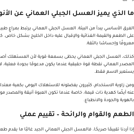
ما الذي يميز العسل الجبلي العماني عن الأنو
الفرق الأساسي يبدأ من البيئة. العسل الجبلي العماني يرتبط بمراعٍ 
على الطعم والقيمة الغذائية والإقبال عليه داخل الخليج بشكل خاص. كثي
معروفًا وإحساسًا بالثقة.
كذلك، العسل الجبلي العماني يحظى بسمعة قوية لأن المستهلك أصبح
المصدر العماني نقطة قوة حقيقية عندما يكون مدعومًا بجودة فعلية، لا
يستعير الاسم فقط.
ومن زاوية الاستخدام، كثيرون يفضلونه للاستهلاك اليومي بكمية معتدل
عنه أيضًا كهدية ذات قيمة، خاصة عندما تكون العبوة أنيقة والمصدر موث
بالهوية والجودة والانطباع.
الطعم والقوام والرائحة – تقييم عملي
إذا أردنا تقييمًا صريحًا، فالعسل الجبلي العماني الجيد غالبًا ما يقدم ط