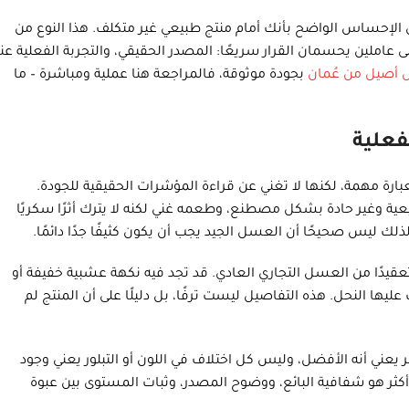
 الإحساس الواضح بأنك أمام منتج طبيعي غير متكلف. هذا النوع من
 عاملين يحسمان القرار سريعًا: المصدر الحقيقي، والتجربة الفعلية عن
أصيل من عُمان
بجودة موثوقة، فالمراجعة هنا عملية ومباشرة – ما
فعلية
العسل الجبلي العماني، لا يكفي أن يقال إنه طبيعي 100%. العبارة مهمة، لكنها لا تغني عن قراءة المؤشرات الحقيقية للجودة.
يعية وغير حادة بشكل مصطنع، وطعمه غني لكنه لا يترك أثرًا سكريًا
ذلك ليس صحيحًا أن العسل الجيد يجب أن يكون كثيفًا جدًا دائمًا.
ر تعقيدًا من العسل التجاري العادي. قد تجد فيه نكهة عشبية خفيفة أو
عليها النحل. هذه التفاصيل ليست ترفًا، بل دليلًا على أن المنتج لم
ني أنه الأفضل، وليس كل اختلاف في اللون أو التبلور يعني وجود
ثر هو شفافية البائع، ووضوح المصدر، وثبات المستوى بين عبوة