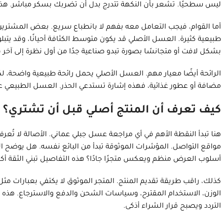
ليس سطحيًا. تشعر بأن النكهة تتدرج بدل أن تضربك بسكر مباشر. هذا الن
أما القوام، فيجب التعامل معه بفهم لا بانطباع سريع. بعض المشترين ي
طبيعية كثيرة. العسل الأصلي قد يكون متوسط الكثافة أحيانًا، وقد يتبلور ج
بشكل لافت أو متجانسًا بصورة تبدو صناعية جدًا من أول نظرة إلى آخر 
الرائحة أيضًا معيار مهم. العسل الأصلي يحمل رائحة طبيعية واضحة، لك
مضافة أو عطور غذائية، فهذه إشارة تستدعي الحذر. العسل الطبيعي عاد
كيف تعرف أن المنتج أصلي قبل أن تشتري؟
هنا تبدأ النقطة الأهم في أي مراجعة عسل جبلي عماني. الأصالة لا تُعرف 
مواقع التواصل. المؤشرات الموثوقة تبدأ من البائع نفسه. هل يوضح 
أسلوب العرض منظم ويعكس متجرًا جادًا؟ هذه التفاصيل تبني الثقة أكثر
كذلك، راقب طريقة تقديم المنتج. المتجر الموثوق لا يكتفي بعبارات مثل
الوزن، الاستخدام المقترح، وسياسات الشحن والدفع والاسترجاع. هذه 
التردد ويصبح قرار الشراء أذكى.