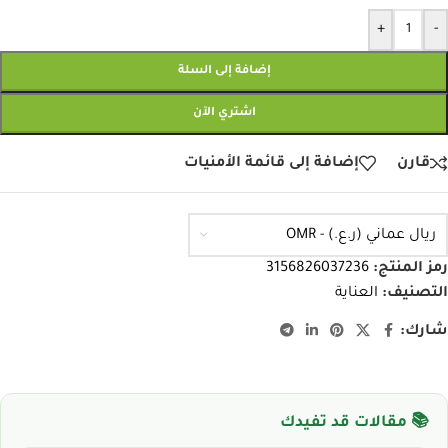
+
-
إضافة إلى السلة
اشتري الآن
قارن
إضافة إلى قائمة الأمنيات
ريال عماني (ر.ع.) - OMR
رمز المنتج:
3156826037236
التصنيف:
العناية
شارك:
📚 مقالات قد تفيدك