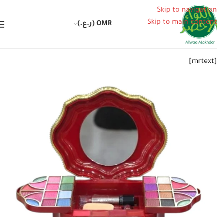
Skip to navigation
Skip to main content
OMR (ر.ع.)
[mrtext]