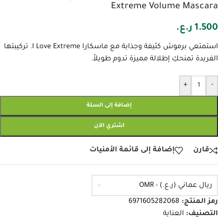
Extreme Volume Mascara
1.500
ر.ع.
استمتعي برموش كثيفة وجذابة مع ماسكارا I Love Extreme. تركيبتها
الفريدة تمنحكِ إطلالة مميزة تدوم طويلاً.
+
-
إضافة إلى السلة
اشتري الآن
قارن
إضافة إلى قائمة الأمنيات
ريال عماني (ر.ع.) - OMR
رمز المنتج:
6971605282068
التصنيف:
العناية