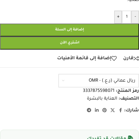
صحيًا.
+
-
إضافة إلى السلة
اشتري الآن
قارن
إضافة إلى قائمة الأمنيات
ريال عماني (ر.ع.) - OMR
رمز المنتج:
3337875598071
التصنيف:
العناية بالبشرة
شارك: