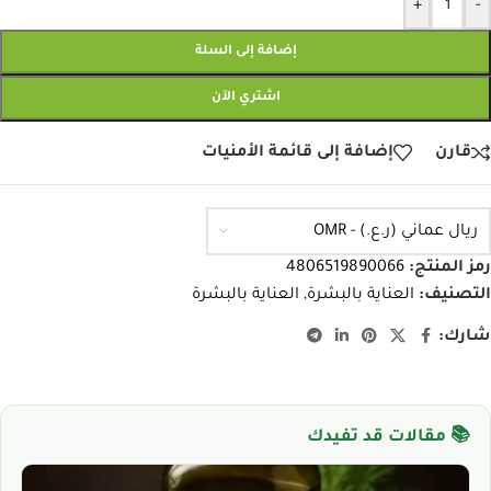
+
-
إضافة إلى السلة
اشتري الآن
قارن
إضافة إلى قائمة الأمنيات
ريال عماني (ر.ع.) - OMR
رمز المنتج:
4806519890066
التصنيف:
العناية بالبشرة
,
العناية بالبشرة
شارك:
📚 مقالات قد تفيدك