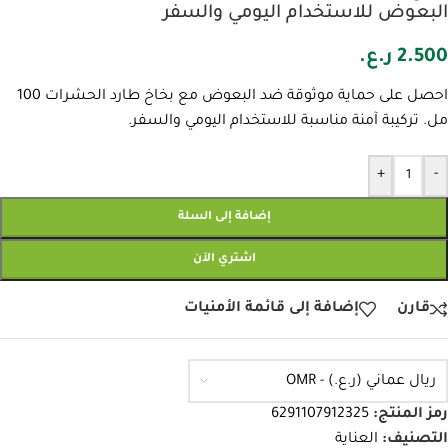
البعوض للاستخدام اليومي والسفر
2.500
ر.ع.
احصل على حماية موثوقة ضد البعوض مع بخاخ طارد الحشرات 100
مل. تركيبة آمنة مناسبة للاستخدام اليومي والسفر.
+
-
إضافة إلى السلة
اشتري الآن
قارن
إضافة إلى قائمة الأمنيات
ريال عماني (ر.ع.) - OMR
رمز المنتج:
6291107912325
التصنيف:
العناية