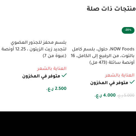
منتجات ذات صلة
-20%
إضافة إلى السلة
إضافة إلى السلة
بلسم محفز للجذور العضوي
NOW Foods، حلول، بلسم كامل
لتجديد زيت الزيتون ، 12.25 أونصة
بالتوت، من الرفيع إلى الكامل، 16
(عبوة من 7)
أونصة سائلة (473 مل)
العناية بالشعر
العناية بالشعر
متوفر في المخزون
متوفر في المخزون
2.500
ر.ع.
4.000
ر.ع.
5.000
ر.ع.
🚚
🔒