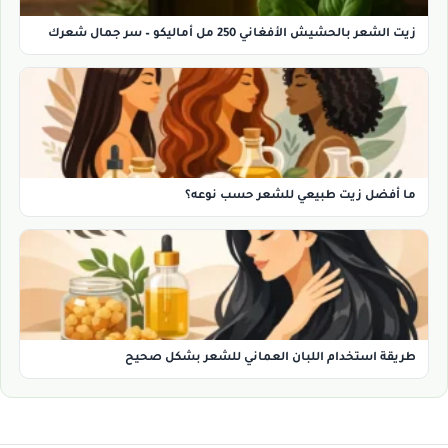
زيت الشعر بالحشيش الأفغاني 250 مل أماليكو – سر جمال شعرك
ما أفضل زيت طبيعي للشعر حسب نوعه؟
طريقة استخدام اللبان العماني للشعر بشكل صحيح