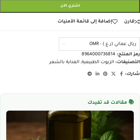
اشتري الآن
قارن
إضافة إلى قائمة الأمنيات
ريال عماني (ر.ع.) - OMR
رمز المنتج:
8964000736814
التصنيفات:
الزيوت الطبيعية
,
العناية بالشعر
شارك:
📚 مقالات قد تفيدك