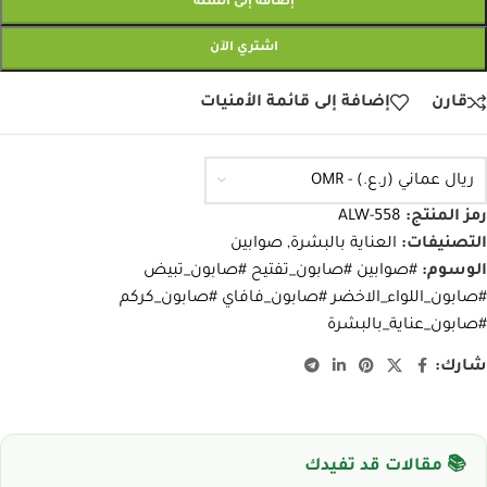
إضافة إلى السلة
اشتري الآن
قارن
إضافة إلى قائمة الأمنيات
ريال عماني (ر.ع.) - OMR
رمز المنتج:
ALW-558
التصنيفات:
العناية بالبشرة
,
صوابين
الوسوم:
#صوابين #صابون_تفتيح #صابون_تبيض
#صابون_اللواء_الاخضر #صابون_فافاي #صابون_كركم
#صابون_عناية_بالبشرة
شارك:
📚 مقالات قد تفيدك