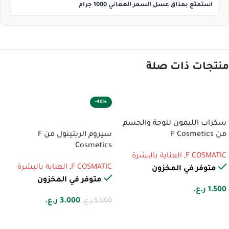
استمتع بمذاق عسل السمر العماني 1000 جرام
منتجات ذات صلة
-40%
إضافة إلى السلة
إضافة إلى السلة
سكراب الليمون للوجة والجسم
من F Cosmetics
سيروم الريتينول من F
Cosmetics
F COSMATIC
,
العناية بالبشرة
F COSMATIC
,
العناية بالبشرة
متوفر في المخزون
متوفر في المخزون
1.500
ر.ع.
3.000
ر.ع.
5.000
ر.ع.