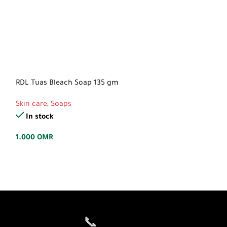
RDL Tuas Bleach Soap 135 gm
Renew Placenta 
Soap 135g
Skin care
,
Soaps
Skin care
,
Soaps
In stock
In stock
1.000
OMR
0.700
OMR
📞