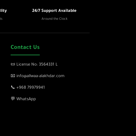
ity
24/7 Support Available
ts
Around the Clock
Contact Us
📜 License No: 3564331 L
📧 info@allwaa-alakhdar.com
📞 +968 79979941
💬 WhatsApp