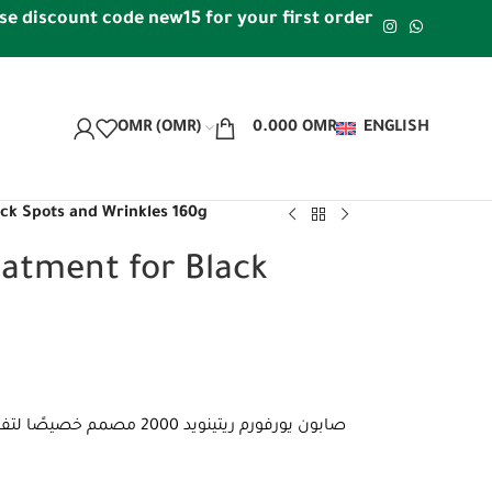
count code new15 for your first order | Free shipping wi
OMR (OMR)
0.000
OMR
ENGLISH
ck Spots and Wrinkles 160g
atment for Black
صابون يورفورم ريتينويد 0