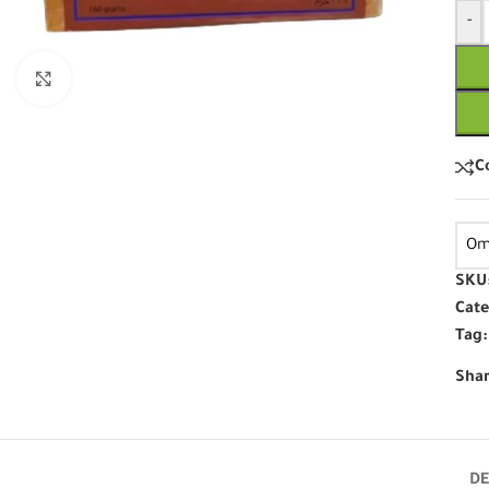
-
Click to enlarge
C
Om
SKU
Cate
Tag:
Shar
DE