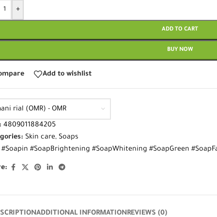
+
ADD TO CART
BUY NOW
ompare
Add to wishlist
ani rial (OMR) - OMR
:
4809011884205
gories:
Skin care
,
Soaps
#Soapin #SoapBrightening #SoapWhitening #SoapGreen #SoapFa
e:
SCRIPTION
ADDITIONAL INFORMATION
REVIEWS (0)