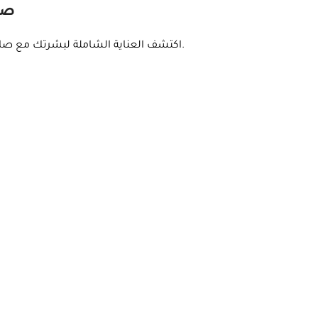
صابون
اكتشف العناية الشاملة لبشرتك مع صابون اللواء الأخضر 4 في 1، الذي يجمع بين فوائد البابايا وعناصر الترطيب.