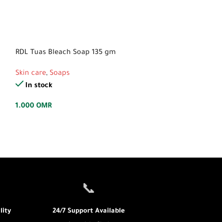
RDL Tuas Bleach Soap 135 gm
Renew Placenta 
Soap 135g
Skin care
,
Soaps
Skin care
,
Soaps
In stock
In stock
1.000
OMR
0.700
OMR
📞
ity
24/7 Support Available