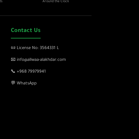
ts
Around the Clock
Contact Us
📜 License No: 3564331 L
📧 info@allwaa-alakhdar.com
📞 +968 79979941
💬 WhatsApp