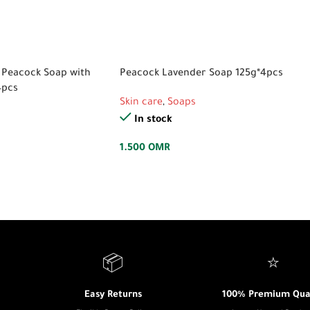
 Peacock Soap with
Peacock Lavender Soap 125g*4pcs
4pcs
Skin care
,
Soaps
In stock
1.500
OMR
📦
⭐
Easy Returns
100% Premium Qual