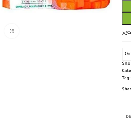
Click to enlarge
C
Om
SKU
Cate
Tag:
Shar
DE