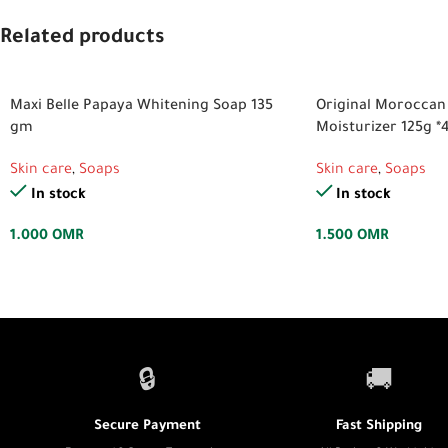
Related products
Maxi Belle Papaya Whitening Soap 135
Original Moroccan
gm
Moisturizer 125g *
Skin care
,
Soaps
Skin care
,
Soaps
In stock
In stock
1.000
OMR
1.500
OMR
🔒
🚚
Secure Payment
Fast Shipping