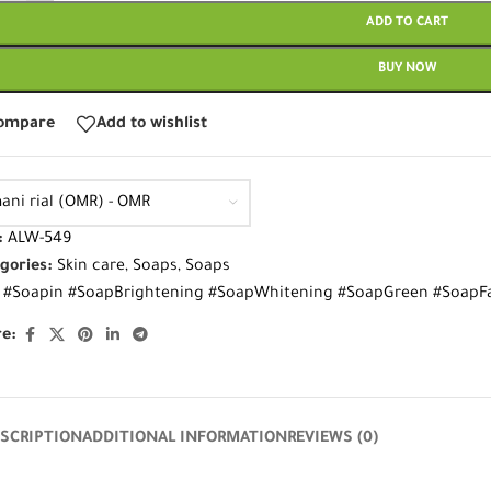
ADD TO CART
BUY NOW
ompare
Add to wishlist
ani rial (OMR) - OMR
:
ALW-549
gories:
Skin care
,
Soaps
,
Soaps
#Soapin #SoapBrightening #SoapWhitening #SoapGreen #SoapFa
e:
SCRIPTION
ADDITIONAL INFORMATION
REVIEWS (0)