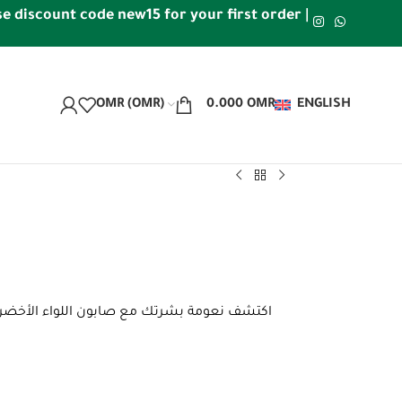
count code new15 for your first order | Free shipping wi
OMR (OMR)
0.000
OMR
ENGLISH