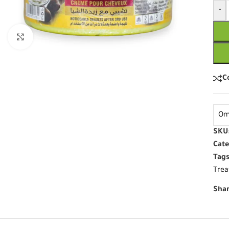
-
Click to enlarge
C
Om
SKU
Cate
Tags
Trea
Shar