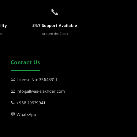
📞
ity
24/7 Support Available
ts
Around the Clock
Contact Us
📜 License No: 3564331 L
📧 info@allwaa-alakhdar.com
📞 +968 79979941
💬 WhatsApp