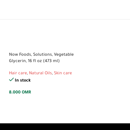
Now Foods, Solutions, Vegetable
Quiet Shop Won
Glycerin, 16 fl oz (473 ml)
Hair care
Hair care
,
Natural Oils
,
Skin care
In stock
In stock
2.000
OMR
8.000
OMR