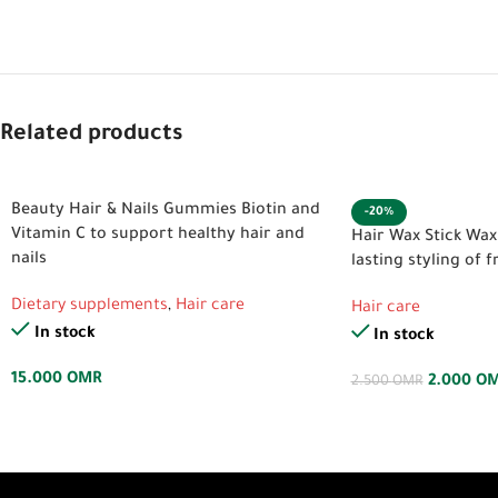
Related products
Beauty Hair & Nails Gummies Biotin and
-20%
Vitamin C to support healthy hair and
Hair Wax Stick Wax 
nails
lasting styling of f
Dietary supplements
,
Hair care
Hair care
In stock
In stock
15.000
OMR
2.000
O
2.500
OMR