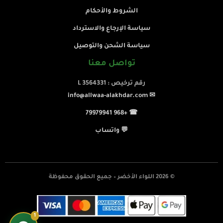
الشروط والأحكام
سياسة الإرجاع والاسترداد
سياسة الشحن والتوصيل
تواصل معنا
رقم ترخيص : L 3564331
✉ info@allwaa-alakhdar.com
☎ +968 79979941
💬 واتساب
© 2026 اللواء الأخضر – جميع الحقوق محفوظة
1