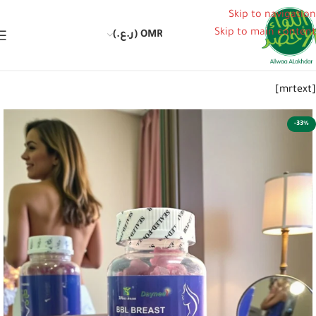
Skip to navigation
Skip to main content
OMR (ر.ع.)
[mrtext]
-33%