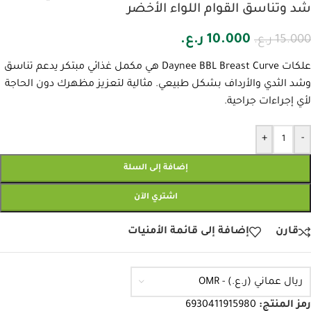
شد وتناسق القوام اللواء الأخضر
10.000
ر.ع.
15.000
ر.ع.
علكات Daynee BBL Breast Curve هي مكمل غذائي مبتكر يدعم تناسق
وشد الثدي والأرداف بشكل طبيعي. مثالية لتعزيز مظهرك دون الحاجة
لأي إجراءات جراحية.
+
-
إضافة إلى السلة
اشتري الآن
قارن
إضافة إلى قائمة الأمنيات
ريال عماني (ر.ع.) - OMR
رمز المنتج:
6930411915980