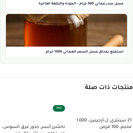
عسل سدر عماني 500 جرام – الجودة والنكهة الفاخرة
استمتع بمذاق عسل السمر العماني 1000 جرام
منتجات ذات صلة
-14%
إضافة إلى السلة
إضافة إلى السلة
21 سينتري‏, ل-أرجينين، 1,000
ملجم، 100 قرص
ناتشرز أنسر‏, جذور عرق السوس،