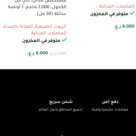
مستخلص سائل، خالٍ من
المكملات الغذائية
الكحول، 2,000 ملجم، 1 أونصة
سائلة (30 مل)
متوفر في المخزون
8.000
ر.ع.
الزيوت الطبيعية
,
العناية بالصحة
,
المكملات الغذائية
متوفر في المخزون
6.000
ر.ع.
7.000
ر.ع.
🚚
🔒
دفع آمن
شحن سريع
معاملات مشفرة وآمنة
لجميع المناطق ودول العالم
✨
📦