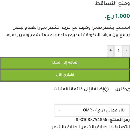
ومنع التساقط
1.000
ر.ع.
استمتع بشعر صحي وكثيف مع كريم الشعر بجوز الهند والبصل.
يجمع بين فوائد المكونات الطبيعية لدعم صحة الشعر وتعزيز نموه.
+
-
إضافة إلى السلة
اشتري الآن
قارن
إضافة إلى قائمة الأمنيات
ريال عماني (ر.ع.) - OMR
رمز المنتج:
8901088754866
التصنيف:
العناية بالشعر
,
العناية بالشعر