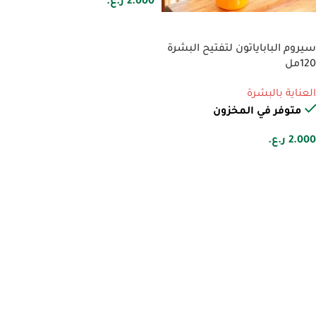
2.000
ر.ع.
إضافة إلى السلة
سيروم الباباياتون لتفتيح البشرة
120مل
العناية بالبشرة
متوفر في المخزون
2.000
ر.ع.