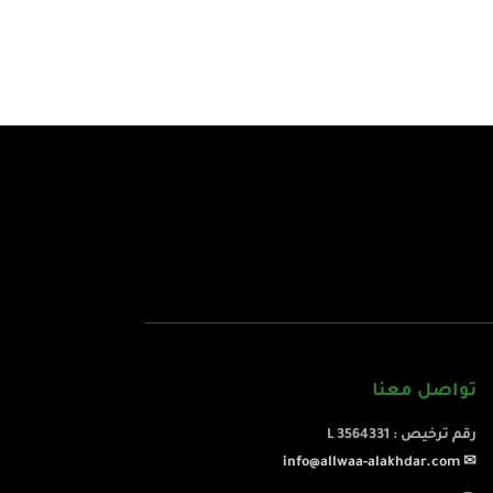
تواصل معنا
رقم ترخيص : L 3564331
✉ info@allwaa-alakhdar.com