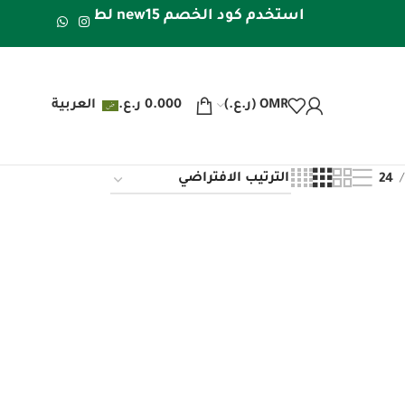
استخدم كود الخصم new15 لطلبك الأول | شحن مجاني داخل عُمان للطلبات فوق 20 ريال عُماني | شحن مجاني لدول الخليج للطلبات فوق 40 ريال عُماني
OMR (ر.ع.)
0.000
ر.ع.
العربية
24