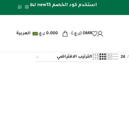
استخدم كود الخصم new15 لطلبك الأول | شحن مجاني داخل عُمان للطلبات فوق 20 ريال عُماني | شحن مجاني لدول الخليج للطلبات فوق 40 ريال عُماني
OMR (ر.ع.)
0.000
ر.ع.
العربية
24