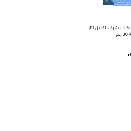
ا C.T.R للعناية بالبشرة – تقليل آثار
جم
ن