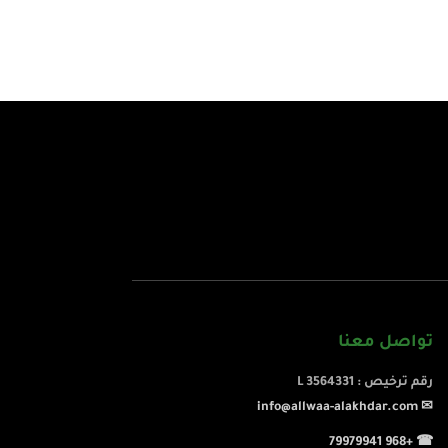
تواصل معنا
رقم ترخيص : L 3564331
✉ info@allwaa-alakhdar.com
☎ +968 79979941