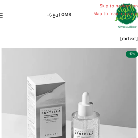
Skip to navigation
Skip to main content
OMR (ر.ع.)
[mrtext]
-27%