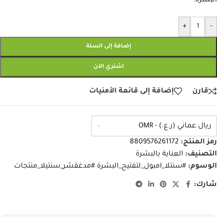
البشرة.
+
-
إضافة إلى السلة
اشتري الآن
قارن
إضافة إلى قائمة الأمنيات
ريال عماني (ر.ع.) - OMR
رمز المنتج:
8809576261172
التصنيف:
العناية بالبشرة
الوسوم:
#سنتلا_امبول_لتفتيح_البشرة #مدغقشر_سنتيلا_منتجات
شارك: