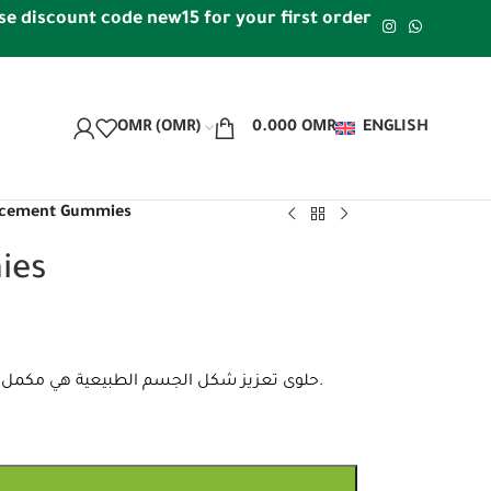
count code new15 for your first order | Free shipping wi
OMR (OMR)
0.000
OMR
ENGLISH
ncement Gummies
ies
حلوى تعزيز شكل الجسم الطبيعية هي مكمل غذائي نباتي غني بالفيتامينات، تدعم جمالك بطريقة لذيذة وسهلة الاستخدام.