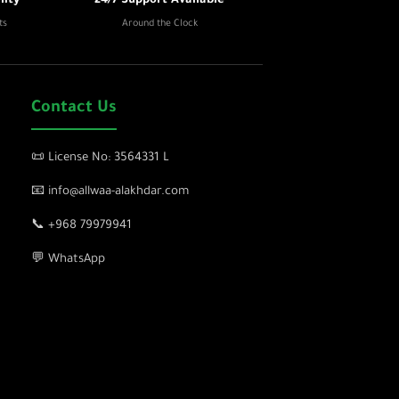
ity
24/7 Support Available
ts
Around the Clock
Contact Us
📜 License No: 3564331 L
📧 info@allwaa-alakhdar.com
📞 +968 79979941
💬 WhatsApp