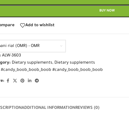
BUY NOW
ompare
Add to wishlist
ani rial (OMR) - OMR
:
ALW-3603
gory:
Dietary supplements
,
Dietary supplements
#candy_boob_boob_boob #candy_boob_boob_boob
e:
SCRIPTION
ADDITIONAL INFORMATION
REVIEWS (0)