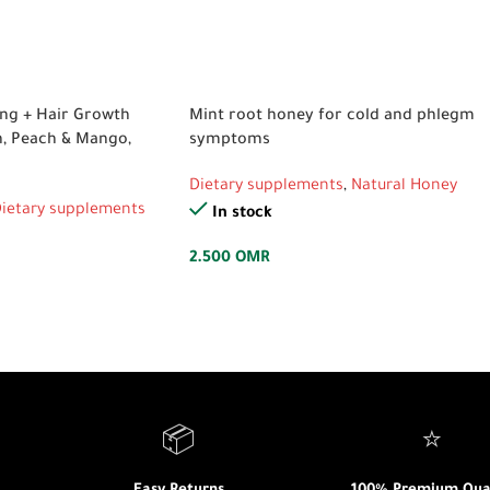
ing + Hair Growth
Mint root honey for cold and phlegm
n, Peach & Mango,
symptoms
)
Dietary supplements
,
Natural Honey
ietary supplements
In stock
2.500
OMR
📦
⭐