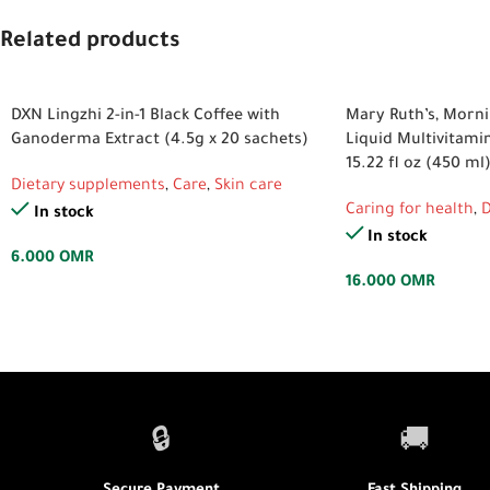
Related products
DXN Lingzhi 2-in-1 Black Coffee with
Mary Ruth’s, Morn
Ganoderma Extract (4.5g x 20 sachets)
Liquid Multivitami
15.22 fl oz (450 ml
Dietary supplements
,
Care
,
Skin care
Caring for health
,
D
In stock
In stock
6.000
OMR
16.000
OMR
🔒
🚚