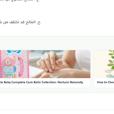
ج: النتائج قد تختلف من شخص لآخر، ولكن مع الاستخدام المنتظم، يمكنك ملاحظة فرق ملحوظ.
tle Baby Complete Care Balm Collection: Nurture Naturally
How to Choo