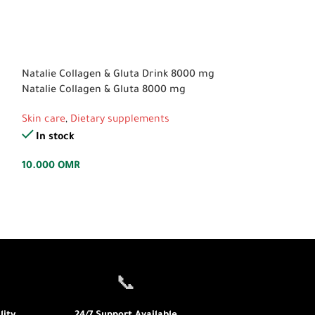
Natalie Collagen & Gluta Drink 8000 mg
Now Foods, Berb
Natalie Collagen & Gluta 8000 mg
Glucose Optimiz
Skin care
,
Dietary supplements
Caring for healt
In stock
In stock
10.000
OMR
14.000
OMR
📞