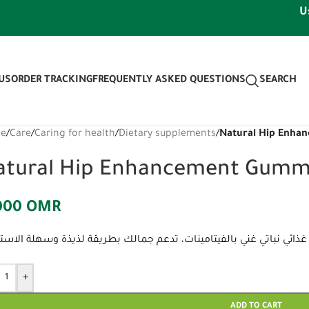
Use dis
US
ORDER TRACKING
FREQUENTLY ASKED QUESTIONS
SEARCH
e
/
Care
/
Caring for health
/
Dietary supplements
/
Natural Hip Enha
atural Hip Enhancement Gumm
000
OMR
+
ADD TO CART