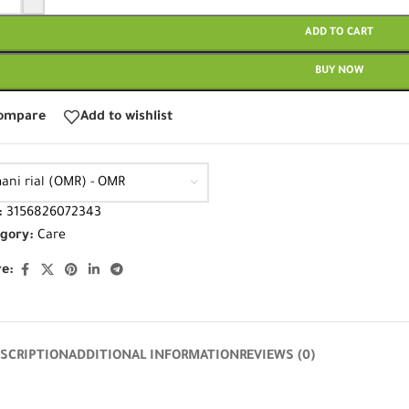
ADD TO CART
BUY NOW
ompare
Add to wishlist
ani rial (OMR) - OMR
:
3156826072343
gory:
Care
e:
SCRIPTION
ADDITIONAL INFORMATION
REVIEWS (0)