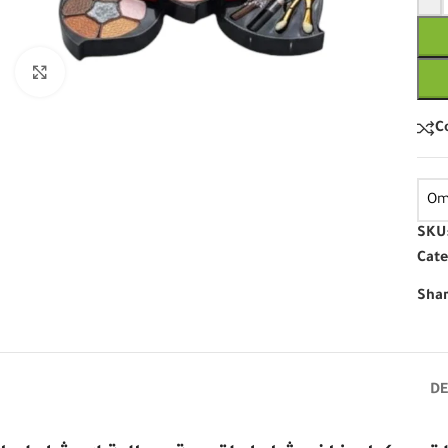
Click to enlarge
C
Om
SKU
Cate
Shar
DE