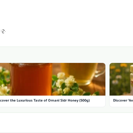
ج: نعم، يأتي الطقم مع دليل يوضح كيفية استخدام كل أداة بشكل صحيح.
scover the Luxurious Taste of Omani Sidr Honey (500g)
Discover Ye