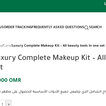
Use di
US
ORDER TRACKING
FREQUENTLY ASKED QUESTIONS
SEARCH
e
/
Care
/
Luxury Complete Makeup Kit – All beauty tools in one set
xury Complete Makeup Kit – All
t
000
OMR
+