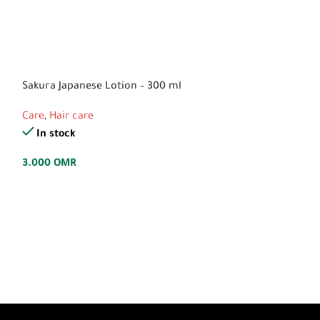
Sakura Japanese Lotion – 300 ml
Slimming Coffee
Care
,
Hair care
Natural Herbs
,
C
In stock
In stock
3.000
OMR
4.000
OMR