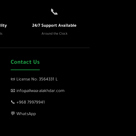
📞
ity
24/7 Support Available
ts
Around the Clock
Contact Us
📜 License No: 3564331 L
📧 info@allwaa-alakhdar.com
📞 +968 79979941
💬 WhatsApp