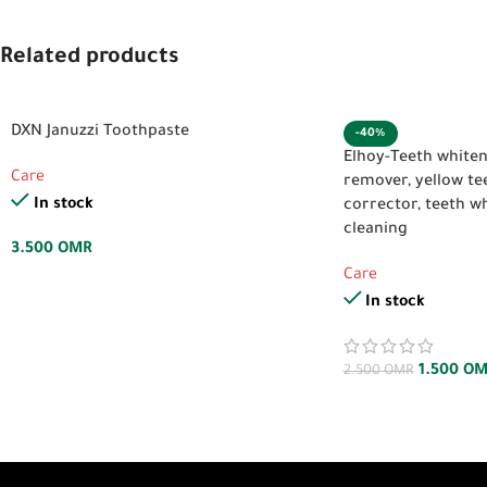
Related products
DXN Januzzi Toothpaste
-40%
Elhoy-Teeth whiten
Care
remover, yellow te
In stock
corrector, teeth wh
cleaning
3.500
OMR
Care
In stock
1.500
OM
2.500
OMR