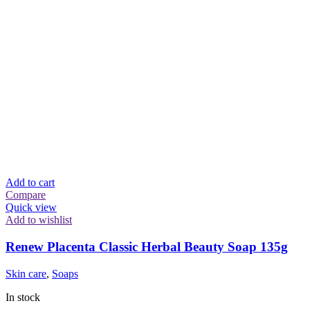
Add to cart
Compare
Quick view
Add to wishlist
Renew Placenta Classic Herbal Beauty Soap 135g
Skin care
,
Soaps
In stock