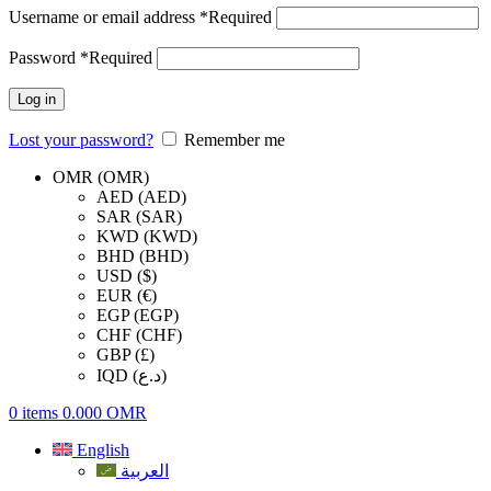
Username or email address
*
Required
Password
*
Required
Log in
Lost your password?
Remember me
OMR (OMR)
AED (AED)
SAR (SAR)
KWD (KWD)
BHD (BHD)
USD ($)
EUR (€)
EGP (EGP)
CHF (CHF)
GBP (£)
IQD (د.ع)
0
items
0.000
OMR
English
العربية