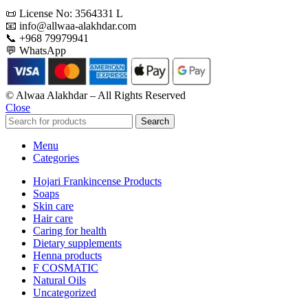
📜 License No: 3564331 L
📧 info@allwaa-alakhdar.com
📞 +968 79979941
💬 WhatsApp
© Alwaa Alakhdar – All Rights Reserved
Close
Search
Menu
Categories
Hojari Frankincense Products
Soaps
Skin care
Hair care
Caring for health
Dietary supplements
Henna products
F COSMATIC
Natural Oils
Uncategorized