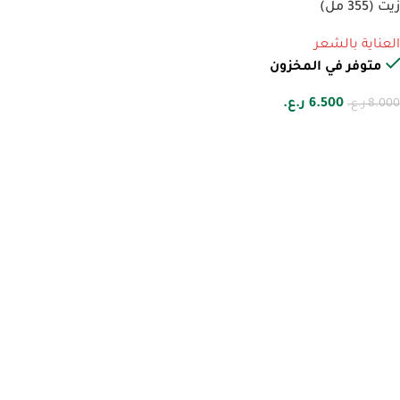
زيت (355 مل)
العناية بالشعر
متوفر في المخزون
6.500
ر.ع.
8.000
ر.ع.