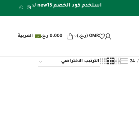
استخدم كود الخصم new15 لطلبك الأول | شحن مجاني داخل عُمان للطلبات فوق 20 ريال عُماني | شحن مجاني لدول الخليج للطلبات فوق 40 ريال عُماني
OMR (ر.ع.)
0.000
ر.ع.
العربية
24