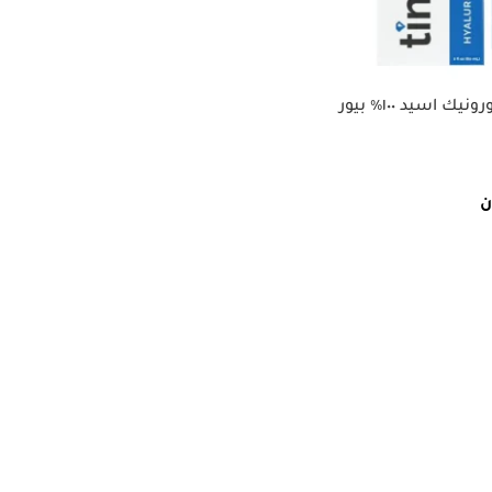
سيروم تايملس هيالورونيك اسيد ١٠٠٪ بيور
ن