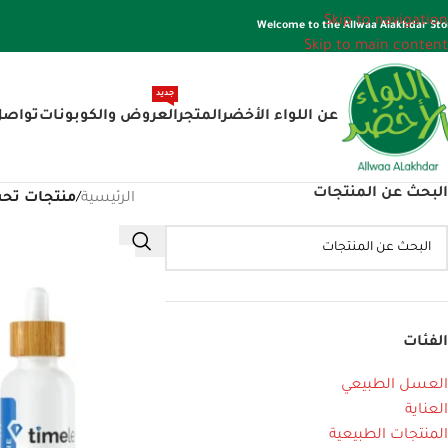
Skip to navigation
Welcome to the Allwaa Alakhdar Sto
Skip to main content
جديد
عن اللواء الأخضر
المتجر
العروض والكوبونات
تواصل
البحث عن المنتجات
الرئيسية
/
منتجات تح
الفئات
العسل الطبيعي
العناية
المنتجات الطبيعية