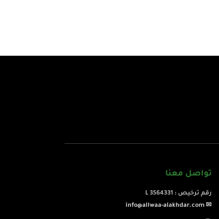
تواصل معنا
رقم ترخيص : L 3564331
✉ info@allwaa-alakhdar.com