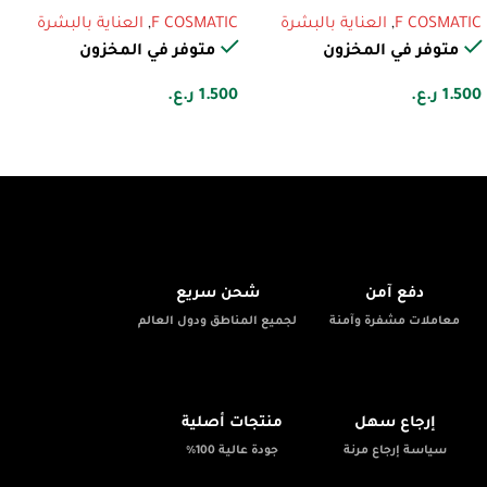
F COSMATIC
,
العناية بالبشرة
F COSMATIC
,
العناية بالبشرة
متوفر في المخزون
متوفر في المخزون
1.500
ر.ع.
1.500
ر.ع.
🚚
🔒
دفع آمن
شحن سريع
معاملات مشفرة وآمنة
لجميع المناطق ودول العالم
✨
📦
إرجاع سهل
منتجات أصلية
سياسة إرجاع مرنة
جودة عالية 100%