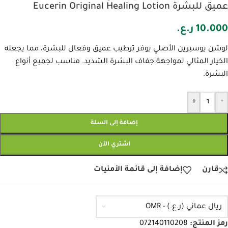
عميق للبشرة Eucerin Original Healing Lotion
10.000
ر.ع.
لوشن يوسيرين الأصلي يوفر ترطيب عميق وفعال للبشرة، مما يجعله
الخيار المثالي لمواجهة جفاف البشرة الشديد. مناسب لجميع أنواع
البشرة.
+
-
إضافة إلى السلة
اشتري الآن
قارن
إضافة إلى قائمة الأمنيات
ريال عماني (ر.ع.) - OMR
رمز المنتج:
072140110208