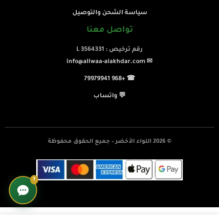
سياسة الشحن والتوصيل
تواصل معنا
رقم ترخيص : L 3564331
✉ info@allwaa-alakhdar.com
☎ +968 79979941
💬 واتساب
© 2026 اللواء الأخضر – جميع الحقوق محفوظة
1