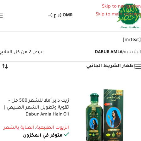
Skip to navigation
Skip to main content
OMR (ر.ع.)
[mrtext]
الرئيسية
/
DABUR AMLA
عرض ⁦2⁩ من كل النتائج
إظهار الشريط الجانبي
إضافة إلى السلة
زيت دابر أملا للشعر 500 مل –
تقوية وتطويل الشعر الطبيعي |
Dabur Amla Hair Oil
الزيوت الطبيعية
,
العناية بالشعر
متوفر في المخزون