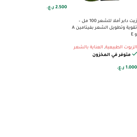
2.500
ر.ع.
إضافة إلى السلة
زيت دابر أملا للشعر 100 مل –
تقوية وتطويل الشعر بفيتامين A
و E
الزيوت الطبيعية
,
العناية بالشعر
متوفر في المخزون
1.000
ر.ع.